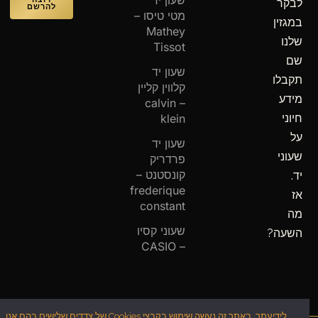
שעון יד
לבקר
להרשם
מטי טיסו –
במגזין
Mathey
שלנו
Tissot
שם
שעון יד
תקבלו
קלווין קליין
מידע
– calvin
חיוני
klein
על
שעון יד
שעוני
פרדריק
קונסטנט –
יד.
frederique
אז
constant
מה
שעוני קסיו
השעה?
– CASIO
לידיעתך, באתר זה נעשה שימוש בקבצי Cookies של צדדים שלישים בהם אנו