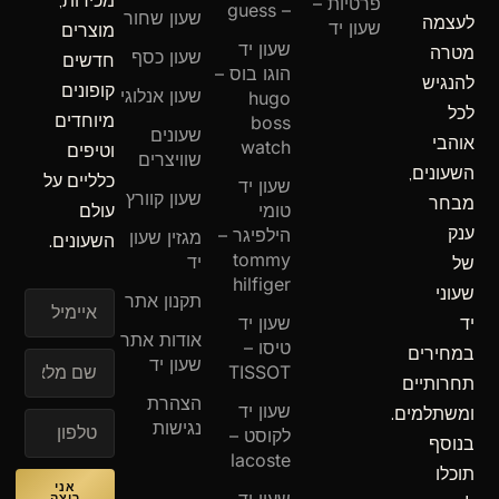
מכירות,
פרטיות –
– guess
שעון שחור
לעצמה
שעון יד
מוצרים
שעון יד
מטרה
שעון כסף
חדשים
הוגו בוס –
להנגיש
קופונים
שעון אנלוגי
hugo
לכל
מיוחדים
boss
שעונים
אוהבי
watch
וטיפים
שוויצרים
השעונים,
כלליים על
שעון יד
שעון קוורץ
מבחר
טומי
עולם
ענק
הילפיגר –
מגזין שעון
השעונים.
tommy
יד
של
hilfiger
שעוני
תקנון אתר
איימיל
שעון יד
יד
אודות אתר
טיסו –
במחירים
שעון יד
TISSOT
תחרותיים
הצהרת
שעון יד
ומשתלמים.
נגישות
לקוסט –
בנוסף
lacoste
תוכלו
אני
רוצה