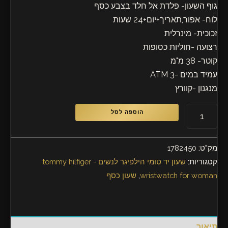
גוף השעון- פלדת אל חלד בצבע כסף
לוח- אפור,תאריך+יום+24 שעות
זכוכית- מינרלית
רצועה -חוליות כסופות
קוטר- 38 מ"מ
עמיד במים -3 ATM
מנגנון -קוורץ
הוספה לסל
מק"ט:
1782450
קטגוריות:
שעון יד טומי הילפיגר לנשים - tommy hilfiger
wristwatch for woman
,
שעון כסף
תיאור