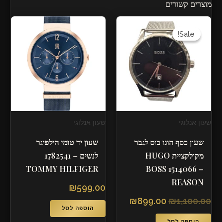
מוצרים קשורים
המחיר
המחיר
המקורי
הנוכחי
Sale!
Sale!
היה:
הוא:
₪899.00.
₪1,100.00.
שעון אנלוגי
שעון אנלוגי
שעון כסף הוגו בוס לגבר
שעון יד טומי הילפיגר
מקולקציית HUGO
לנשים – 1782541
TOMMY HILFIGER
BOSS 1514066 –
REASON
₪
599.00
₪
899.00
₪
1,100.00
הוספה לסל
הוספה לסל