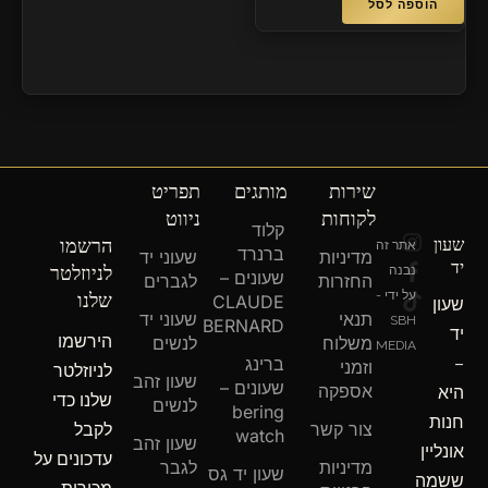
הוספה לסל
שירות
מותגים
תפריט
לקוחות
ניווט
קלוד
T
F
I
שעון
הרשמו
אתר זה
ברנרד
מדיניות
שעוני יד
n
a
i
יד
לניוזלטר
נבנה
שעונים –
c
k
s
החזרות
לגברים
שלנו
על ידי -
e
t
t
CLAUDE
שעון
תנאי
שעוני יד
b
o
a
SBH
BERNARD
יד
הירשמו
o
g
k
משלוח
לנשים
MEDIA
o
r
–
ברינג
וזמני
לניוזלטר
שעון זהב
a
k
שעונים –
אספקה
היא
שלנו כדי
m
-
לנשים
bering
חנות
f
צור קשר
לקבל
watch
שעון זהב
אונליין
עדכונים על
מדיניות
לגבר
שעון יד גס
ששמה