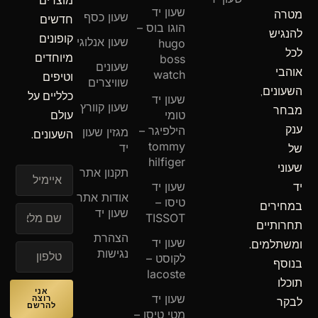
מוצרים
שעון יד
מטרה
שעון כסף
חדשים
הוגו בוס –
להנגיש
קופונים
שעון אנלוגי
hugo
לכל
מיוחדים
boss
שעונים
אוהבי
watch
וטיפים
שוויצרים
השעונים,
כלליים על
שעון יד
שעון קוורץ
מבחר
טומי
עולם
ענק
הילפיגר –
מגזין שעון
השעונים.
tommy
יד
של
hilfiger
שעוני
תקנון אתר
איימיל
שעון יד
יד
אודות אתר
טיסו –
במחירים
שעון יד
TISSOT
תחרותיים
הצהרת
שעון יד
ומשתלמים.
נגישות
לקוסט –
בנוסף
lacoste
תוכלו
אני
שעון יד
רוצה
לבקר
להרשם
מטי טיסו –