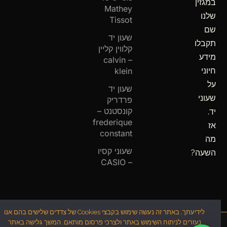
במגזין
Mathey
שלנו
Tissot
שם
שעון יד
תקבלו
קלווין קליין
מידע
– calvin
חיוני
klein
על
שעון יד
שעוני
פרדריק
קונסטנט –
יד.
frederique
אז
constant
מה
שעוני קסיו
השעה?
– CASIO
לידיעתך, באתר זה נעשה שימוש בקבצי Cookies של צדדים שלישים בהם אנו
נעזרים לניתוח השימוש באתר ולצרכי פרסום מותאם. המשך גלישה באתר