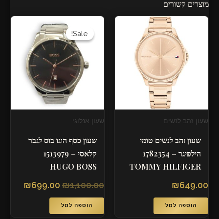
מוצרים קשורים
המחיר
המחיר
המקורי
הנוכחי
Sale!
Sale!
היה:
הוא:
699.00.
₪1,100.00.
שעון זהב לנשים
שעון אנלוגי
שעון זהב לנשים טומי
שעון כסף הוגו בוס לגבר
הילפיגר – 1782354
קלאסי – 1513979
HUGO BOSS
TOMMY HILFIGER
₪
699.00
₪
1,100.00
₪
649.00
הוספה לסל
הוספה לסל