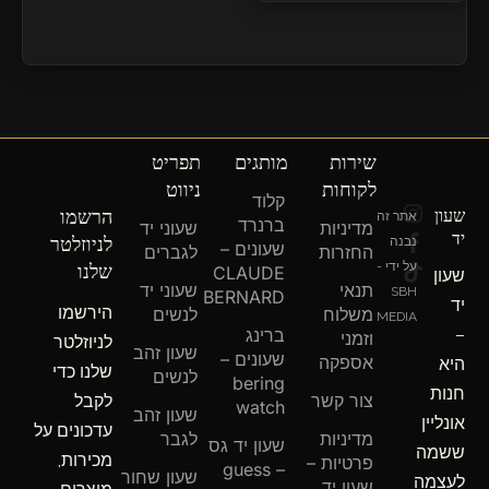
שירות
מותגים
תפריט
לקוחות
ניווט
קלוד
T
F
I
שעון
הרשמו
אתר זה
ברנרד
מדיניות
שעוני יד
n
a
i
יד
לניוזלטר
נבנה
שעונים –
c
k
s
החזרות
לגברים
שלנו
על ידי -
e
t
t
CLAUDE
שעון
תנאי
שעוני יד
b
o
a
SBH
BERNARD
יד
הירשמו
o
g
k
משלוח
לנשים
MEDIA
o
r
–
ברינג
וזמני
לניוזלטר
שעון זהב
a
k
שעונים –
אספקה
היא
שלנו כדי
m
-
לנשים
bering
חנות
f
צור קשר
לקבל
watch
שעון זהב
אונליין
עדכונים על
מדיניות
לגבר
שעון יד גס
ששמה
מכירות,
פרטיות –
– guess
שעון שחור
לעצמה
שעון יד