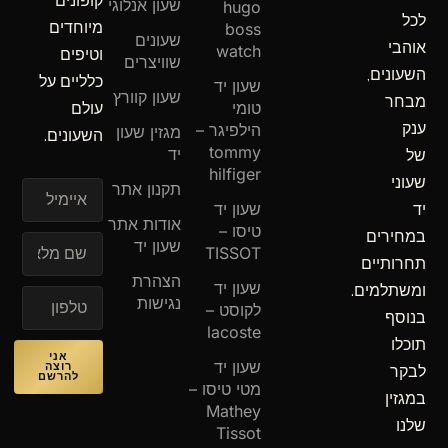
קופונים
שעון אנלוגי
hugo
לכל
מיוחדים
boss
שעונים
אוהבי
watch
וטיפים
שוויצרים
השעונים,
כלליים על
שעון יד
שעון קוורץ
מבחר
טומי
עולם
ענק
הילפיגר –
מגזין שעון
השעונים.
tommy
יד
של
hilfiger
שעוני
תקנון אתר
איימיל
שעון יד
יד
אודות אתר
טיסו –
במחירים
שעון יד
TISSOT
תחרותיים
הצהרת
שעון יד
ומשתלמים.
נגישות
לקוסט –
בנוסף
lacoste
תוכלו
אני
שעון יד
רוצה
לבקר
להרשם
מטי טיסו –
במגזין
Mathey
שלנו
Tissot