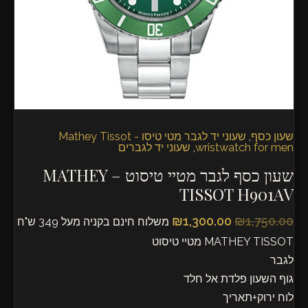
TISSOT
H901AV
שעון כסף
,
שעוני יד לגבר מטי טיסו - Mathey Tissot
wristwatch for men
,
שעוני יד לגברים
שעון כסף לגבר מטיי טיסוט – MATHEY
TISSOT H901AV
₪
1,300.00
₪
1,750.00
משלוח חינם בקניה מעל 349 ש"ח
MATHEY TISSOT מטיי טיסוט
לגבר
גוף השעון פלדת אל חלד
לוח ירוק+תאריך