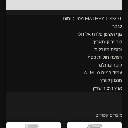
חוות דעת (0)
MATHEY TISSOT מטיי טיסוט
לגבר
גוף השעון פלדת אל חלד
לוח ירוק+תאריך
זכוכית מינרלית
רצועה חוליות כסף
קוטר 42מ"מ
עמיד במים 10 ATM
מנגנון קוורץ
ארץ היצור שוייץ
מוצרים קשורים
המחיר
המחיר
המחיר
המחיר