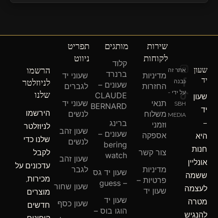
שירות
מותגים
תפריט
לקוחות
ניווט
קלוד
T
F
I
שעון
הרשמו
אתר זה
ברנרד
מדיניות
שעוני יד
n
a
i
יד
לניוזלטר
נבנה
שעונים –
c
k
s
החזרות
לגברים
שלנו
על ידי -
e
t
t
CLAUDE
שעון
תנאי
שעוני יד
b
o
a
SBH
BERNARD
יד
הירשמו
o
g
k
משלוח
לנשים
MEDIA
o
r
–
ברינג
וזמני
לניוזלטר
שעון זהב
a
k
שעונים –
אספקה
היא
שלנו כדי
m
-
לנשים
bering
חנות
f
צור קשר
לקבל
watch
שעון זהב
אונליין
עדכונים על
מדיניות
לגבר
שעון יד גס
ששמה
מכירות,
פרטיות –
– guess
שעון שחור
לעצמה
שעון יד
מוצרים
שעון יד
מטרה
שעון כסף
חדשים
הוגו בוס –
להנגיש