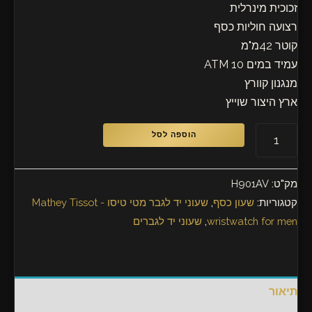
זכוכית מינרלית
רצועה חוליות כסף
קוטר 42מ"מ
עמיד במים 10 ATM
מנגנון קוורץ
ארץ היצור שוייץ
הוספה לסל
מק"ט:
H901AV
קטגוריות:
שעון כסף
,
שעוני יד לגבר מטי טיסו - Mathey Tissot
wristwatch for men
,
שעוני יד לגברים
תיאור