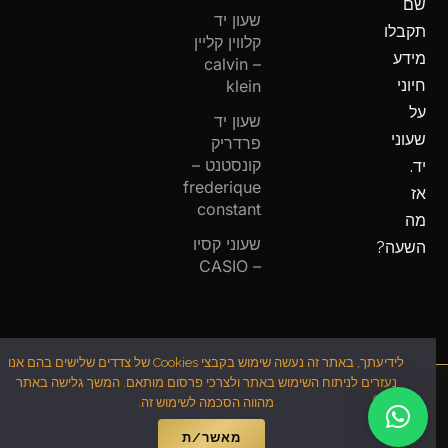
שם
שעון יד
תקבלו
קלווין קליין
מידע
– calvin
חיוני
klein
על
שעון יד
שעוני
פרדריק
קונסטנט –
יד.
frederique
אז
constant
מה
שעוני קסיו
השעה?
– CASIO
לידיעתך, באתר זה נעשה שימוש בקבצי Cookies של צדדים שלישים בהם אנו
נעזרים לניתוח השימוש באתר ולצרכי פרסום מותאם. המשך גלישה באתר
מהווה הסכמה לשימוש זה.
מאשר/ת