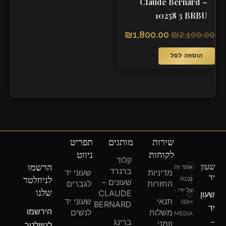
– Claude Bernard
10258 3 BRBU
₪
1,800.00
₪
2,100.00
הוספה לסל
שירות
מותגים
תפריט
לקוחות
ניווט
קלוד
T
F
I
שעון
הרשמו
אתר זה
ברנרד
מדיניות
שעוני יד
n
a
i
יד
לניוזלטר
נבנה
שעונים –
c
k
s
החזרות
לגברים
שלנו
על ידי -
e
t
t
CLAUDE
שעון
תנאי
שעוני יד
b
o
a
SBH
BERNARD
יד
הירשמו
o
g
k
משלוח
לנשים
MEDIA
o
r
–
ברינג
וזמני
לניוזלטר