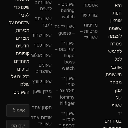
שעון זהב
a
k
שעונים –
אספקה
היא
שלנו כדי
m
-
לנשים
bering
חנות
f
צור קשר
לקבל
watch
שעון זהב
אונליין
עדכונים על
מדיניות
לגבר
שעון יד גס
ששמה
מכירות,
פרטיות –
– guess
שעון שחור
לעצמה
שעון יד
מוצרים
שעון יד
מטרה
שעון כסף
חדשים
הוגו בוס –
להנגיש
קופונים
שעון אנלוגי
hugo
לכל
מיוחדים
boss
שעונים
אוהבי
watch
וטיפים
שוויצרים
השעונים,
כלליים על
שעון יד
שעון קוורץ
מבחר
טומי
עולם
ענק
הילפיגר –
מגזין שעון
השעונים.
tommy
יד
של
hilfiger
שעוני
תקנון אתר
איימיל
שעון יד
יד
אודות אתר
טיסו –
במחירים
שעון יד
TISSOT