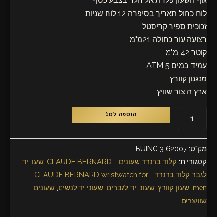
גוף השעון פלדת אל חלד בצבע כסף
לוח כחול תאריך בסיפרה 12,לוח שניות
זכוכית ספיר קריסטל
רצועה עור כחולה 21מ"מ
קוטר 42 מ"מ
עמיד במים 5 ATM
מנגנון קוורץ
ארץ היצור שוויץ
הוספה לסל
מק"ט:
62007 3 BUING
קטגוריות:
קלוד ברנרד שעונים - CLAUDE BERNARD
,
שעון יד
לגבר קלוד ברנרד - CLAUDE BERNARD wristwatch for
men
,
שעון קוורץ
,
שעוני יד לגברים
,
שעוני יד לנשים
,
שעונים
שוויצרים