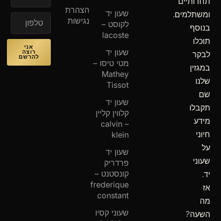
תחרותיים
הצהרת
שעון יד
ומשתלמים.
נגישות
לקוסט –
בנוסף
lacoste
תוכלו
אני
שעון יד
רוצה
לבקר
להרשם
מטי טיסו –
במגזין
Mathey
שלנו
Tissot
שם
שעון יד
תקבלו
קלווין קליין
מידע
– calvin
חיוני
klein
על
שעון יד
שעוני
פרדריק
קונסטנט –
יד.
frederique
אז
constant
מה
שעוני קסיו
השעה?