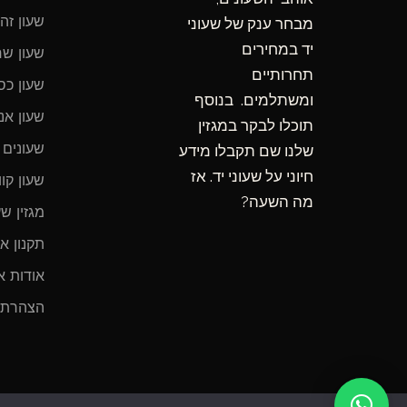
o
r
a
k
שעון זה
מבחר ענק של שעוני
m
-
יד במחירים
שעון שח
f
תחרותיים
שעון כס
ומשתלמים. בנוסף
שעון אנל
תוכלו לבקר במגזין
שעונים 
שלנו שם תקבלו מידע
חיוני על שעוני יד. אז
שעון קוו
מה השעה?
מגזין שע
תקנון א
אודות א
הצהרת 