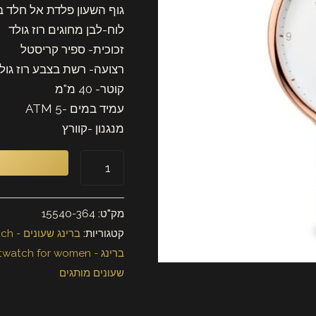
Bering
גוף השעון פלדת אל חלד בצ
15540-
לוח-לבן מחוגים רוז גולד
364
זכוכית- ספיר קריסטל
רצועה- רשת בצבע רוז גול
קוטר- 40 מ"מ
עמיד במים -5 ATM
מנגנון -קוורץ
מק"ט:
15540-364
קטגוריות:
ברינג שעונים - bering watch
ברינג - bering wristwatch for women
שעונים מותגים