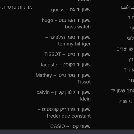
ב לגבר
מדיניות פרטיות –
שעון יד גס – guess
ור
שעון יד הוגו בוס – hugo
boss watch
ף
שעון יד טומי הילפיגר –
וגי
tommy hilfiger
שוויצרים
שעון יד טיסו – TISSOT
רץ
שעון יד לקוסט – lacoste
ון יד
שעון יד מטי טיסו – Mathey
תר
Tissot
תר שעון יד
שעון יד קלווין קליין – calvin
klein
נגישות
שעון יד פרדריק קונסטנט –
frederique constant
שעוני קסיו – CASIO