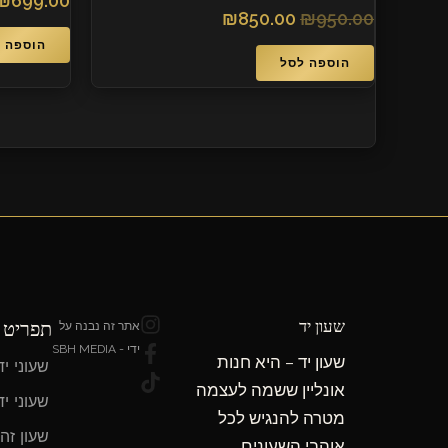
₪
699.00
₪
850.00
₪
950.00
הוספה 
הוספה לסל
T
F
I
שעון יד
תפריט נ
אתר זה נבנה על
n
a
i
ידי - SBH MEDIA
שעון יד – היא חנות
s
c
k
שעוני י
e
t
t
אונליין ששמה לעצמה
שעוני י
b
o
a
מטרה להנגיש לכל
g
o
k
שעון זה
אוהבי השעונים,