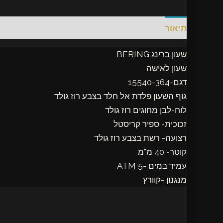
תיאור
חוות דעת (0)
שעון ברינג BERING
שעון לאישה
דגם-15540-364
גוף השעון פלדת אל חלד בצבע רוז גולד
לוח-לבן מחוגים רוז גולד
זכוכית- ספיר קריסטל
רצועה- רשת בצבע רוז גולד
קוטר- 40 מ"מ
עמיד במים -5 ATM
מנגנון -קוורץ