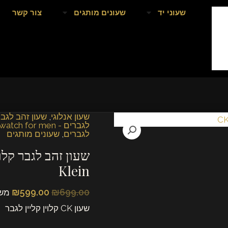
שעוני יד
שעונים מותגים
צור קשר
אודות
שעון אנלוגי
,
שעון זהב לגבר
,
שעון יד קלווין 
המחיר
המחיר
כמות
לגברים - CALVIN KLEIN wristwatch for men
המקורי
הנוכחי
של
לגברים
,
שעונים מותגים
היה:
הוא:
שעון
₪599.00.
₪699.00.
זהב
Klein
לגבר
קלוין
₪
599.00
₪
699.00
משלוח חינם בקני
קליין
שעון CK קלוין קליין לגבר
-