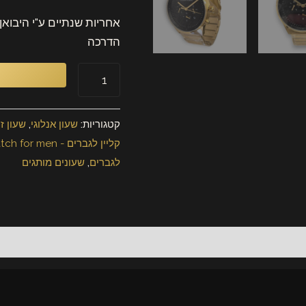
אחריות שנתיים ע"י היבואן השעון מג
הדרכה
הוספה לסל
קטגוריות:
שעון אנלוגי
,
שעון זהב לגבר
,
שעון
קליין לגברים - CALVIN KLEIN wristwatch for men
לגברים
,
שעונים מותגים