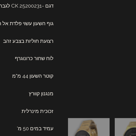
CK
דגם -25200231 CK לגבר
25200294
Calvin
גוף השעון עשוי פלדת אל חלד בצבע 
Klein
רצועת חוליות בצבע זהב
לוח שחור כרונוגרף
קוטר השעון 44 מ"מ
מנגנון קוורץ
זכוכית מינרלית
עמיד במים 50 מ'