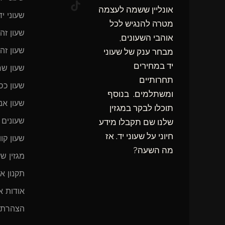
e
t
t
אונליין ששמה לעצמה
שעוני יד לנשים
b
o
a
מטרה להנגיש לכל
g
o
k
שעון זהב לנשים
אוהבי השעונים,
o
r
a
k
שעון זהב לגבר
מבחר ענק של שעוני
m
-
יד במחירים
שעון שחור
f
תחרותיים
שעון כסף
ומשתלמים. בנוסף
שעון אנלוגי
תוכלו לבקר במגזין
שעונים שוויצרים
שלנו שם תקבלו מידע
חיוני על שעוני יד. אז
שעון קוורץ
מה השעה?
מגזין שעון יד
תקנון אתר
אודות אתר שעון יד
הצהרת נגישות