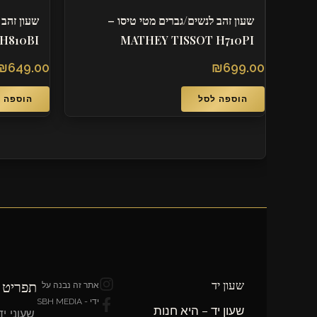
שעון זהב לנשים/גברים מטי טיסו –
שעון זהב לנשים/גברי
 TISSOT H810BI
MATHEY TISSOT H710PI
₪
649.00
₪
699.00
הוספה לסל
הוספה לסל
T
F
I
שעון יד
תפריט ניווט
אתר זה נבנה על
n
a
i
ידי - SBH MEDIA
שעון יד – היא חנות
s
c
k
שעוני יד לגברים