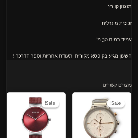
מנגנון קוורץ
זכוכית מינרלית
עמיד במים 30 מ'
השעון מגיע בקופסא מקורית ותעודת אחריות וספר הדרכה !
מוצרים קשורים
המחיר
המחיר
המחיר
המחיר
המקורי
הנוכחי
המקורי
הנוכחי
Sale!
Sale!
Sale!
Sale!
היה:
הוא:
היה:
הוא:
₪719.00.
₪899.00.
₪749.00.
₪899.00.