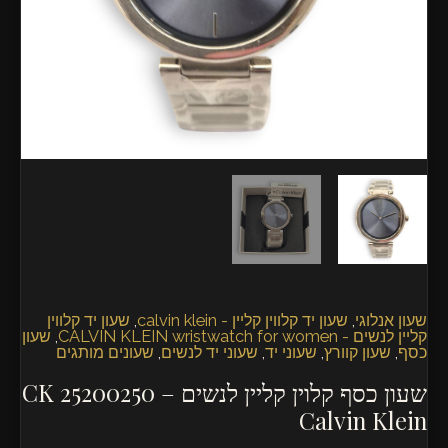
25200250
Calvin
Klein
שעון אנלוגי
,
שעון יד קלווין קליין - calvin klein
,
שעון יד קלווין
קליין לנשים - CALVIN KLEIN wristwatch for women
,
שעון
כסף
,
שעון קוורץ
,
שעוני יד
,
שעוני יד לנשים
,
שעונים מותגים
שעון כסף קלוין קליין לנשים – CK 25200250
Calvin Klein