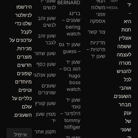
תנאי
שעוני יד
b
o
a
SBH
BERNARD
יד
הירשמו
o
g
k
משלוח
לנשים
MEDIA
o
r
–
ברינג
וזמני
לניוזלטר
שעון זהב
a
k
שעונים –
אספקה
היא
שלנו כדי
m
-
לנשים
bering
חנות
f
צור קשר
לקבל
watch
שעון זהב
אונליין
עדכונים על
מדיניות
לגבר
שעון יד גס
ששמה
מכירות,
פרטיות –
– guess
שעון שחור
לעצמה
שעון יד
מוצרים
שעון יד
מטרה
שעון כסף
חדשים
הוגו בוס –
להנגיש
קופונים
שעון אנלוגי
hugo
לכל
מיוחדים
boss
שעונים
אוהבי
watch
וטיפים
שוויצרים
השעונים,
כלליים על
שעון יד
שעון קוורץ
מבחר
טומי
עולם
ענק
הילפיגר –
מגזין שעון
השעונים.
tommy
יד
של
hilfiger
שעוני
תקנון אתר
איימיל
שעון יד
יד