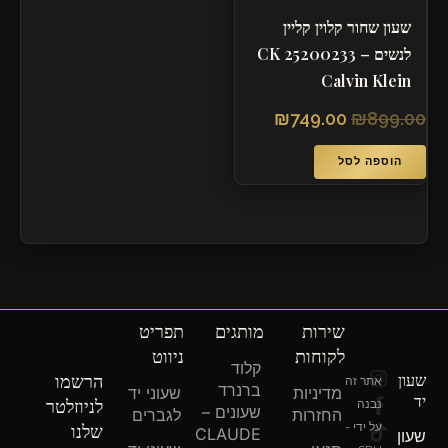
שעון שחור קלוין קליין
לנשים – CK 25200233
Calvin Klein
₪
749.00
₪
899.00
הוספה לסל
שירות
מותגים
תפריט
לקוחות
ניווט
קלוד
T
F
I
שעון
הרשמו
אתר זה
ברנרד
מדיניות
שעוני יד
n
a
i
יד
לניוזלטר
נבנה
שעונים –
c
k
s
החזרות
לגברים
שלנו
על ידי -
e
t
t
CLAUDE
שעון