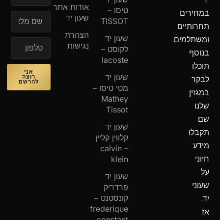
אודות אתר
טיסו –
במחירים
שעון יד
TISSOT
תחרותיים
הצהרת
שעון יד
ומשתלמים.
נגישות
לקוסט –
בנוסף
lacoste
תוכלו
אני
שעון יד
רוצה
לבקר
להרשם
מטי טיסו –
במגזין
Mathey
שלנו
Tissot
שם
שעון יד
תקבלו
קלווין קליין
מידע
– calvin
חיוני
klein
על
שעון יד
שעוני
פרדריק
קונסטנט –
יד.
frederique
אז
constant